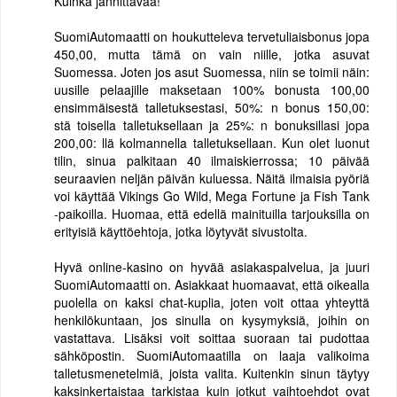
Kuinka jännittävää!
SuomiAutomaatti on houkutteleva tervetuliaisbonus jopa
450,00, mutta tämä on vain niille, jotka asuvat
Suomessa. Joten jos asut Suomessa, niin se toimii näin:
uusille pelaajille maksetaan 100% bonusta 100,00
ensimmäisestä talletuksestasi, 50%: n bonus 150,00:
stä toisella talletuksellaan ja 25%: n bonuksillasi jopa
200,00: llä kolmannella talletuksellaan. Kun olet luonut
tilin, sinua palkitaan 40 ilmaiskierrossa; 10 päivää
seuraavien neljän päivän kuluessa. Näitä ilmaisia ​​pyöriä
voi käyttää Vikings Go Wild, Mega Fortune ja Fish Tank
-paikoilla. Huomaa, että edellä mainituilla tarjouksilla on
erityisiä käyttöehtoja, jotka löytyvät sivustolta.
Hyvä online-kasino on hyvää asiakaspalvelua, ja juuri
SuomiAutomaatti on. Asiakkaat huomaavat, että oikealla
puolella on kaksi chat-kuplia, joten voit ottaa yhteyttä
henkilökuntaan, jos sinulla on kysymyksiä, joihin on
vastattava. Lisäksi voit soittaa suoraan tai pudottaa
sähköpostin. SuomiAutomaatilla on laaja valikoima
talletusmenetelmiä, joista valita. Kuitenkin sinun täytyy
kaksinkertaistaa tarkistaa kuin jotkut vaihtoehdot ovat