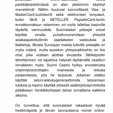
pankkijärjestelmässä on alan yleisimmin käytetyt
menetelmät. Näihin kuuluvat luonnollisesti Visa- ja
MasterCard-luottokortit sekä elektroniset lompakot,
kuten Skrill ja NETELLER. PaysafeCard-kortin
ennakkomaksun ostaminen voi myös tallettaa kasinolle
täydellä varmuudella. Suomalaiset pelaajat voivat
käyttää omalla puhelinnumerollaan yhteyttä
asiakaspalvelutiimiin saadakseen vastauksia ja
lisätietoja. Muista Euroopan maista tuleville pelaajille on
myös määrä, mutta suosituin yhteysvaihtoehto on live
chat, joka voidaan aloittaa sivustolta. Sähköpostin
lähettäminen voi tapahtua helposti täyttämällä vaaditun
lomakkeen myös. Suomi Casino hyötyy arvostetuista
ohjelmistotoimittajien maineesta ja reilusta
pelaamisesta, jota he tarjoavat. Jokainen otsikko
käyttää satunnaislukugeneraattoreita tarjoamaan
tuloksia ja kasino käyttää yleisesti salakirjoitusprotokollia
pitääkseen henkilökohtaiset tietosi turvallisina kaikkina
aikoina.
On tunnettua, että suomalaiset rakastavat hyvää
hedelmäpeliä ja tämän seurauksena monet online-