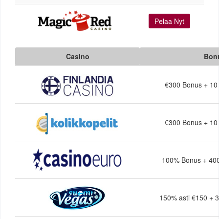
Pelaa Nyt
Casino
Bon
€300 Bonus + 10 
€300 Bonus + 10 
100% Bonus + 400 
150% asti €150 + 3